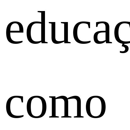
educa
como