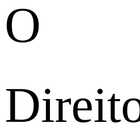
O
Direit