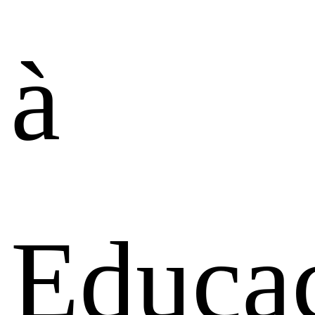
à
Educa