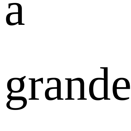
a
grand