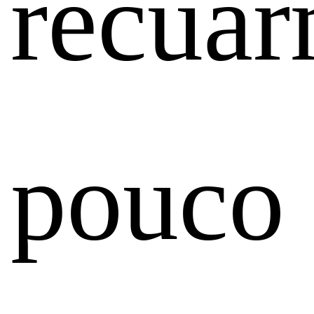
recua
pouco