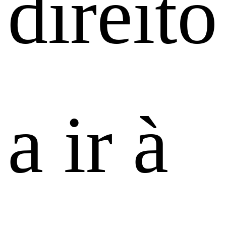
direito
a ir à