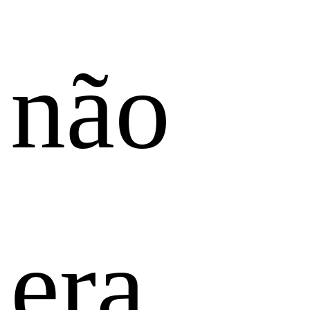
não
era