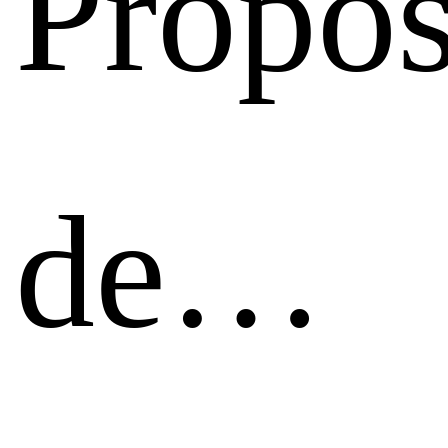
Propós
de…