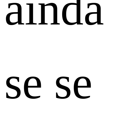
ainda
se se