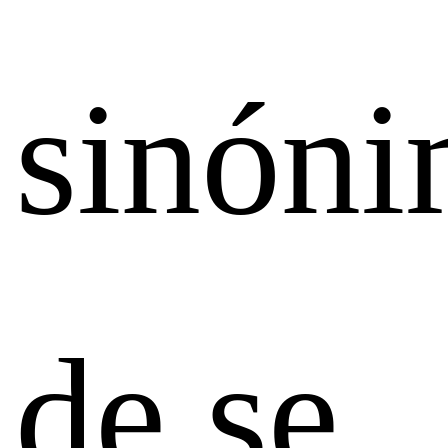
sinón
de se