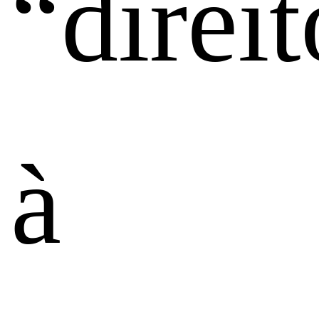
“direit
à