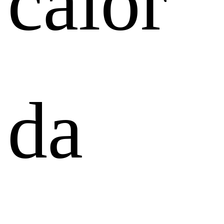
calor
da