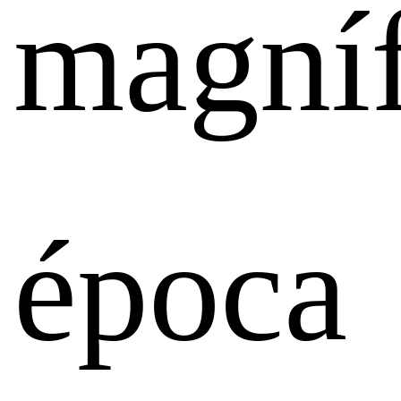
magníf
época