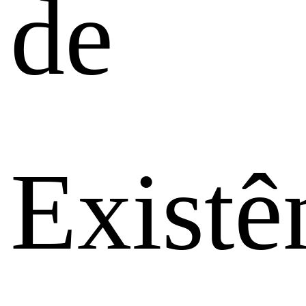
de
Existê