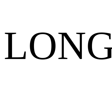
LON
–