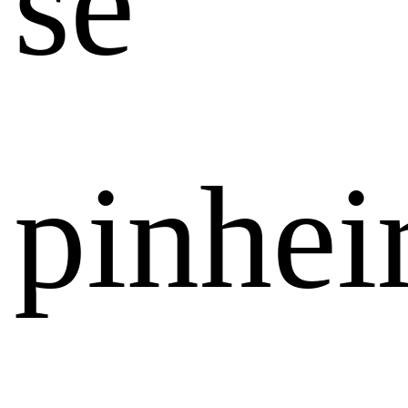
se
pinhei