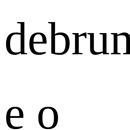
debru
e o