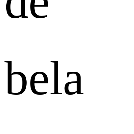
de
bela