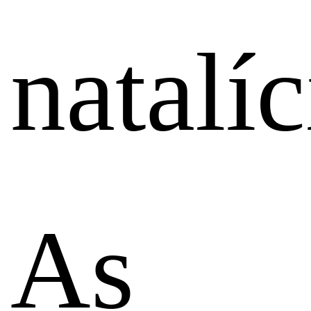
natalíc
As