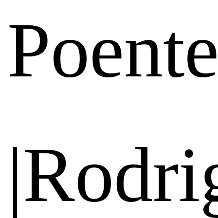
Poent
|Rodri