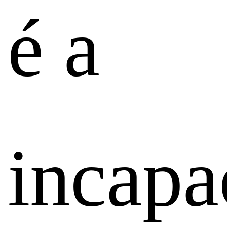
é a
incapa