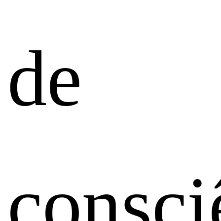
de
consci