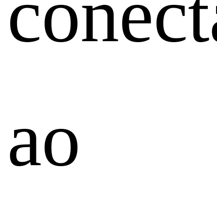
conect
ao