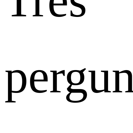
Três
pergun