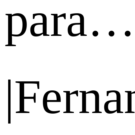
para
|Ferna