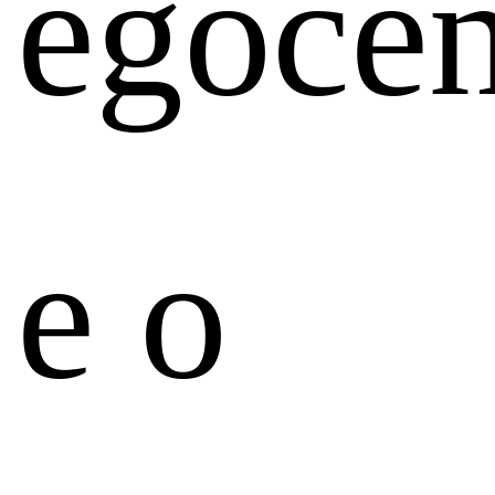
egocen
e o