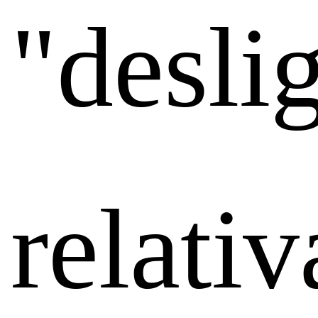
"desli
relati