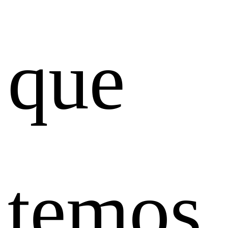
que
temos