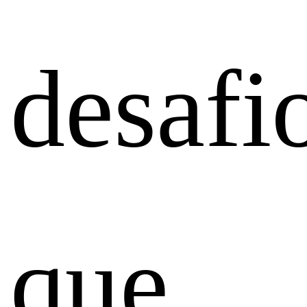
desafi
que