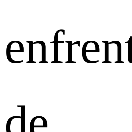
enfren
de