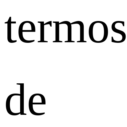
termo
de