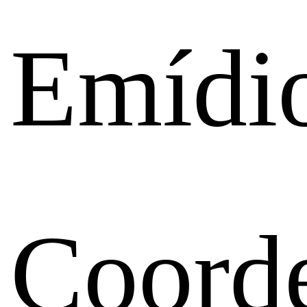
Emídi
Coord